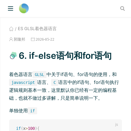
ES GLSL着色器语言
郭隆邦
2026-05-22
6. if-else语句和for语句
着色器语言
中关于if语句、for语句的使用，和
GLSL
语言、
语言中的if语句、for语句执行
javascript
C
逻辑规则基本一致，这里默认你已经有一定的编程基
础，也就不做过多讲解，只是简单说明一下。
单独使用
if
if
(
x
>
100
)
{