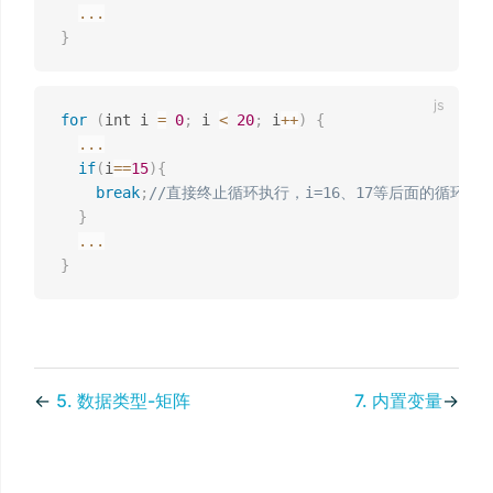
...
}
for
(
int i 
=
0
;
 i 
<
20
;
 i
++
)
{
...
if
(
i
==
15
)
{
break
;
//直接终止循环执行，i=16、17等后面的循环不
}
...
}
←
5. 数据类型-矩阵
7. 内置变量
→