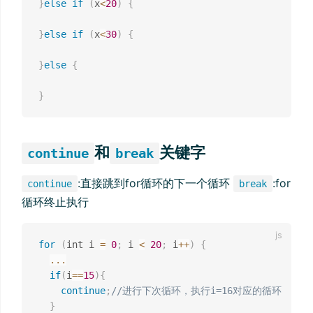
}
else
if
(
x
<
20
)
{
}
else
if
(
x
<
30
)
{
}
else
{
}
和
关键字
continue
break
:直接跳到for循环的下一个循环
:for
continue
break
循环终止执行
for
(
int i 
=
0
;
 i 
<
20
;
 i
++
)
{
...
if
(
i
==
15
)
{
continue
;
//进行下次循环，执行i=16对应的循环
}