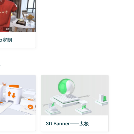
go定制
r
3D Banner——太极