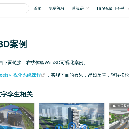
(opens new window
首页
免费视频
系统课
Three.js电子书
3D案例
击下面链接，在线体验Web3D可视化案例。
(opens new window)
reejs可视化系统课程
，实现下面的效果，易如反掌，轻轻松
数字孪生相关