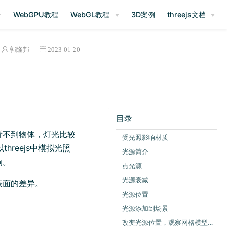
)
WebGPU教程
WebGL教程
3D案例
threejs文档
郭隆邦
2023-01-20
目录
看不到物体，灯光比较
受光照影响材质
hreejs中模拟光照
光源简介
响。
点光源
光源衰减
表面的差异。
光源位置
光源添加到场景
改变光源位置，观察网格模型表面的明暗变化。