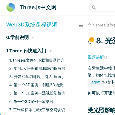
Three.js中文网
Web3D系统课程视频
Three.js
0.学前说明
8.
1.Three.js快速入门
(op
视频讲解
1. threejs文件包下载和目录简介
实际生活中物
2. 学习环境-编辑器和静态服务器
暗，物体也比较
3. 开发和学习环境，引入threejs
对物体
Light
4. 第一个3D案例—创建3D场景
你可以打开课
5. 第一个3D案例—透视投影相机
6. 第一个3D案例—渲染器
受光照影
7. 三维坐标系-加强三维空间认识