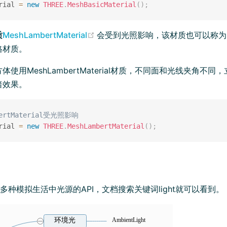
rial 
=
new
THREE
.
MeshBasicMaterial
(
)
;
(opens new window)
质
MeshLambertMaterial
会受到光照影响，该材质也可以称为
格材质。
使用MeshLambertMaterial材质，不同面和光线夹角不
暗效果。
bertMaterial受光照影响
rial 
=
new
THREE
.
MeshLambertMaterial
(
)
;
提供了多种模拟生活中光源的API，文档搜索关键词light就可以看到。