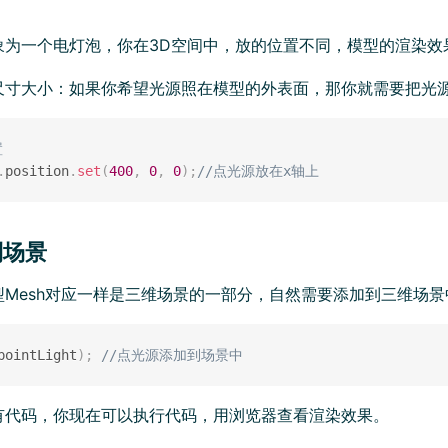
象为一个电灯泡，你在3D空间中，放的位置不同，模型的渲染效
尺寸大小：如果你希望光源照在模型的外表面，那你就需要把光
置
.
position
.
set
(
400
,
0
,
0
)
;
//点光源放在x轴上
到场景
型Mesh对应一样是三维场景的一部分，自然需要添加到三维场
pointLight
)
;
//点光源添加到场景中
有代码，你现在可以执行代码，用浏览器查看渲染效果。