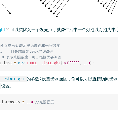
(opens new window)
ght
可以类比为一个发光点，就像生活中一个灯泡以灯泡为中
两个参数分别表示光源颜色和光照强度
0xffffff是纯白光,表示光源颜色
：1.0,表示光照强度，可以根据需要调整
tLight 
=
new
THREE
.
PointLight
(
0xffffff
,
1.0
)
;
的参数2设置光照强度，你可以可以直接访问光照
E.PointLight
设置。
.
intensity 
=
1.0
;
//光照强度