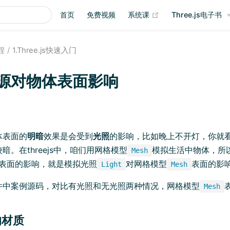
(opens new window
首页
免费视频
系统课
Three.js电子书
教程
1.Three.js快速入门
 光源对物体表面影响
ens new window)
体表面的
明暗
效果是会受到
光照
的影响，比如晚上不开灯，你就
暗。在threejs中，咱们用网格模型
模拟生活中物体，所以t
Mesh
表面的影响，就是模拟光照
对网格模型
表面的影
Light
Mesh
件中案例源码，对比有光照和无光照两种情况，网格模型
Mesh
响材质