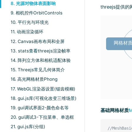
8. 光源对物体表面影响
threejs
9. 相机控件OrbitControls
10. 平行光与环境光
11. 动画渲染循环
12. Canvas画布布局和全屏
13. stats查看threejs渲染帧率
14. 阵列立方体和相机适配体验
15. Threejs常见几何体简介
16. 高光网格材质Phong
17. WebGL渲染器设置(锯齿模糊)
18. gui.js库(可视化改变三维场景)
19. gui调试界面2-颜色命名等
基础网格材质
M
20. gui调试3-下拉菜单、单选框
21. gui.js库(分组)
//MeshBa