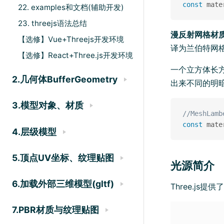
const
 mate
22. examples和文档(辅助开发)
23. threejs语法总结
漫反射网格材
【选修】Vue+Threejs开发环境
译为兰伯特网
【选修】React+Three.js开发环境
一个立方体长方体
2.几何体BufferGeometry
出来不同的明
3.模型对象、材质
//MeshLam
const
 mate
4.层级模型
5.顶点UV坐标、纹理贴图
光源简介
6.加载外部三维模型(gltf)
Three.js
7.PBR材质与纹理贴图