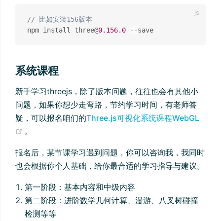
// 比如安装156版本
npm install three@
0.156
.0
--
系统课程
新手学习threejs，除了版本问题，往往也会有其他小
问题，如果你想少走弯路，节约学习时间，有老师答
疑，可以报名咱们的
Three.js可视化系统课程WebGL
(opens new window)
。
报名后，某节课学习遇到问题，你可以咨询我，我同时
也会根据你个人基础，给你最合适的学习指导与建议。
第一阶段：基本内容和中级内容
第二阶段：进阶数学几何计算、漫游、八叉树碰撞
检测等等